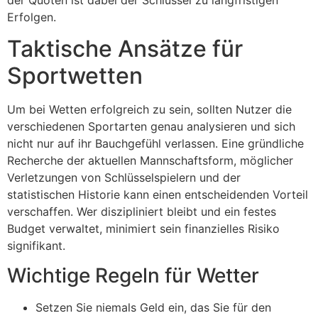
Erfolgen.
Taktische Ansätze für
Sportwetten
Um bei Wetten erfolgreich zu sein, sollten Nutzer die
verschiedenen Sportarten genau analysieren und sich
nicht nur auf ihr Bauchgefühl verlassen. Eine gründliche
Recherche der aktuellen Mannschaftsform, möglicher
Verletzungen von Schlüsselspielern und der
statistischen Historie kann einen entscheidenden Vorteil
verschaffen. Wer diszipliniert bleibt und ein festes
Budget verwaltet, minimiert sein finanzielles Risiko
signifikant.
Wichtige Regeln für Wetter
Setzen Sie niemals Geld ein, das Sie für den