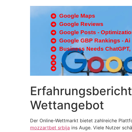
Google Maps
Google Reviews
Google Posts - Optimizati
Google GBP Rankings - Ai 
Business Needs ChatGPT, Al
Erfahrungsbericht
Wettangebot
Der Online-Wettmarkt bietet zahlreiche Plattf
mozzartbet srbija
ins Auge. Viele Nutzer sch